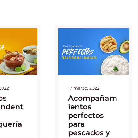
2022
17 marzo, 2022
os
Acompañam
endent
ientos
perfectos
quería
para
pescados y