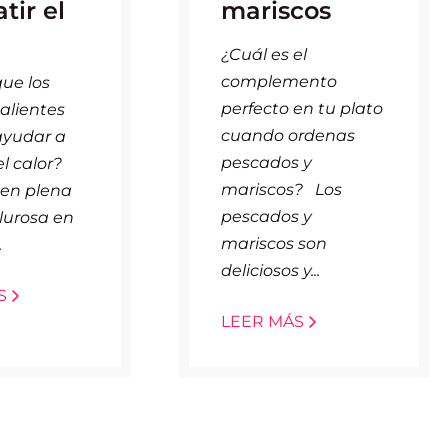
tir el
mariscos
¿Cuál es el
complemento
ue los
perfecto en tu plato
calientes
cuando ordenas
yudar a
pescados y
el calor?
mariscos? Los
en plena
pescados y
lurosa en
mariscos son
.
deliciosos y...
S
LEER MÁS