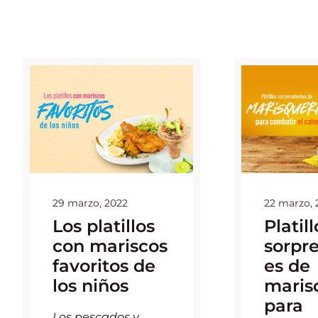
29 marzo, 2022
22 marzo, 
Los platillos
Platill
con mariscos
sorpr
favoritos de
es de
los niños
maris
para
Los pescados y