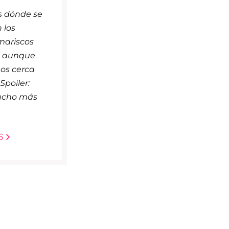
s dónde se
 los
mariscos
 aunque
os cerca
Spoiler:
ucho más
S