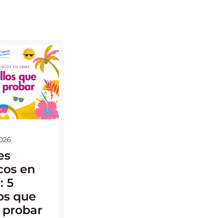
2026
es
cos en
 5
los que
 probar