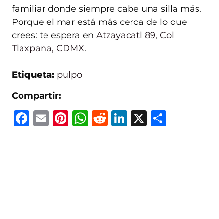
familiar donde siempre cabe una silla más.
Porque el mar está más cerca de lo que
crees: te espera en
Atzayacatl 89, Col.
Tlaxpana, CDMX
.
Etiqueta:
pulpo
Compartir:
F
E
Pi
W
R
Li
X
C
a
m
n
h
e
n
o
c
ai
te
at
d
k
m
e
l
re
s
di
e
p
b
st
A
t
dI
ar
o
p
n
ti
o
p
r