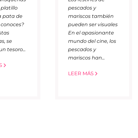
platillo
pescados y
la pata de
mariscos también
a conoces?
pueden ser visuales
stas
En el apasionante
s, se
mundo del cine, los
n tesoro...
pescados y
mariscos han...
S
LEER MÁS