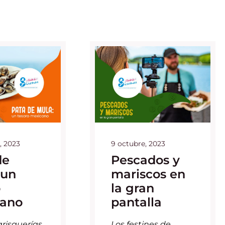
, 2023
9 octubre, 2023
de
Pescados y
 un
mariscos en
o
la gran
ano
pantalla
risquerías
Los festines de