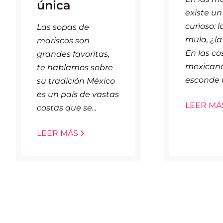
única
existe un 
curioso: 
Las sopas de
mula, ¿l
mariscos son
En las co
grandes favoritas,
mexicana
te hablamos sobre
esconde u
su tradición México
es un país de vastas
LEER MÁ
costas que se...
LEER MÁS