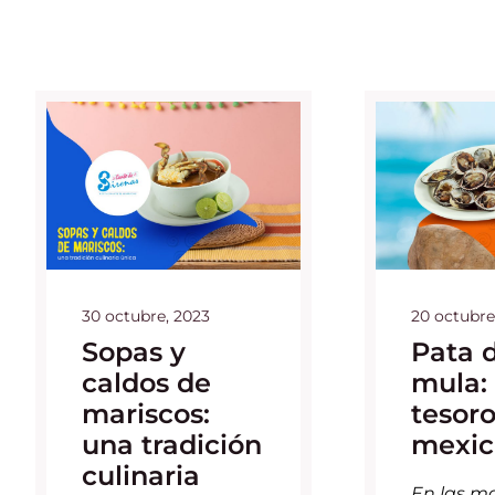
30 octubre, 2023
20 octubre
Sopas y
Pata 
caldos de
mula:
mariscos:
tesor
una tradición
mexic
culinaria
En las ma