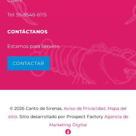
CDMX
Tel: 55-5546-6115
CONTÁCTANOS
Estamos para servirte.
CONTACTAR
© 2026 Canto de Sirenas.
Aviso de Privacidad
.
Mapa del
sitio
. Sitio desarrollado por Prospect Factory
Agencia de
Marketing Digital