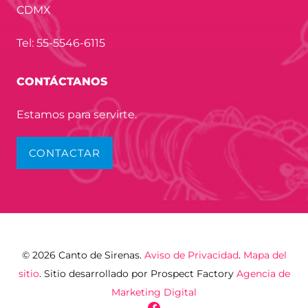
CDMX
Tel: 55-5546-6115
CONTÁCTANOS
Estamos para servirte.
CONTACTAR
© 2026 Canto de Sirenas.
Aviso de Privacidad
.
Mapa del
sitio
. Sitio desarrollado por Prospect Factory
Agencia de
Marketing Digital