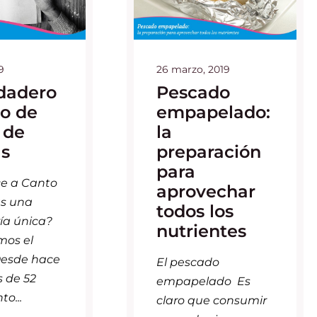
9
26 marzo, 2019
rdadero
Pescado
to de
empapelado:
 de
la
as
preparación
para
e a Canto
aprovechar
as una
todos los
ía única?
nutrientes
mos el
Desde hace
El pescado
 de 52
empapelado Es
to...
claro que consumir