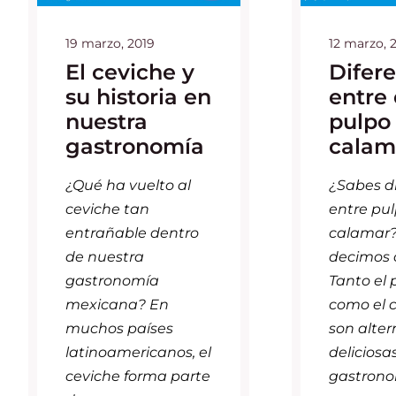
19 marzo, 2019
12 marzo, 
El ceviche y
Difere
su historia en
entre 
nuestra
pulpo 
gastronomía
calam
¿Qué ha vuelto al
¿Sabes di
ceviche tan
entre pul
entrañable dentro
calamar?
de nuestra
decimos 
gastronomía
Tanto el 
mexicana? En
como el 
muchos países
son alter
latinoamericanos, el
deliciosa
ceviche forma parte
gastronom