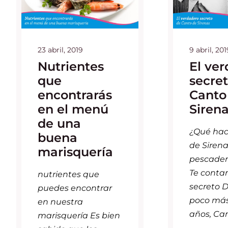
23 abril, 2019
9 abril, 201
Nutrientes
El ve
que
secre
encontrarás
Canto
en el menú
Siren
de una
¿Qué hac
buena
de Siren
marisquería
pescader
Te conta
nutrientes que
secreto 
puedes encontrar
poco más
en nuestra
años, Can
marisquería Es bien