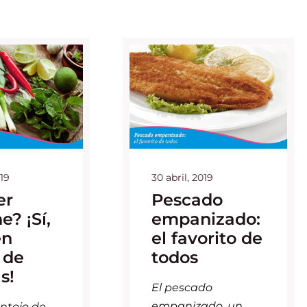
19
30 abril, 2019
er
Pescado
e? ¡Sí,
empanizado:
en
el favorito de
 de
todos
s!
El pescado
empanizado, un
ntojo de