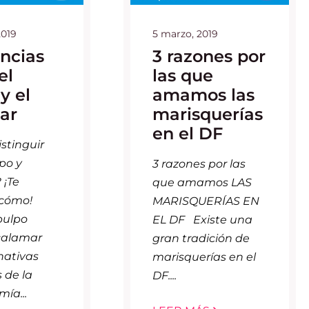
2019
5 marzo, 2019
ncias
3 razones por
el
las que
y el
amamos las
ar
marisquerías
en el DF
stinguir
po y
3 razones por las
 ¡Te
que amamos LAS
cómo!
MARISQUERÍAS EN
pulpo
EL DF Existe una
calamar
gran tradición de
nativas
marisquerías en el
s de la
DF....
ía...