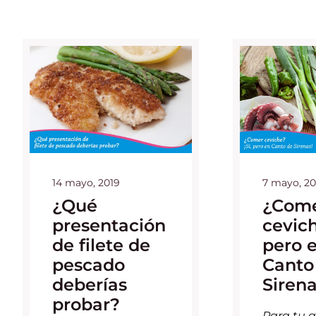
14 mayo, 2019
7 mayo, 20
¿Qué
¿Com
presentación
cevich
de filete de
pero 
pescado
Canto
deberías
Sirena
probar?
Para tu a