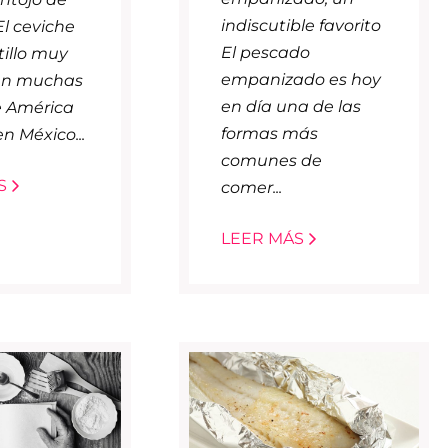
indiscutible favorito
l ceviche
El pescado
tillo muy
empanizado es hoy
en muchas
en día una de las
e América
formas más
en México...
comunes de
S
comer...
LEER MÁS