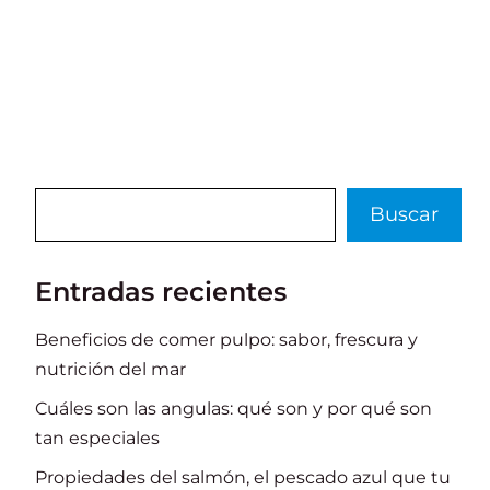
e
l
re
s
di
e
p
b
st
A
t
dI
ar
o
p
n
ti
o
p
r
k
Buscar
Buscar
Entradas recientes
Beneficios de comer pulpo: sabor, frescura y
nutrición del mar
Cuáles son las angulas: qué son y por qué son
tan especiales
Propiedades del salmón, el pescado azul que tu