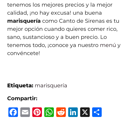
tenemos los mejores precios y la mejor
calidad, ¡no hay excusa! una buena
marisquería
como Canto de Sirenas es tu
mejor opción cuando quieres comer rico,
sano, sustancioso y a buen precio. Lo
tenemos todo, ¡conoce ya nuestro
menú
y
convéncete!
Etiqueta:
marisquería
Compartir:
F
E
Pi
W
R
Li
X
C
a
m
n
h
e
n
o
c
ai
te
at
d
k
m