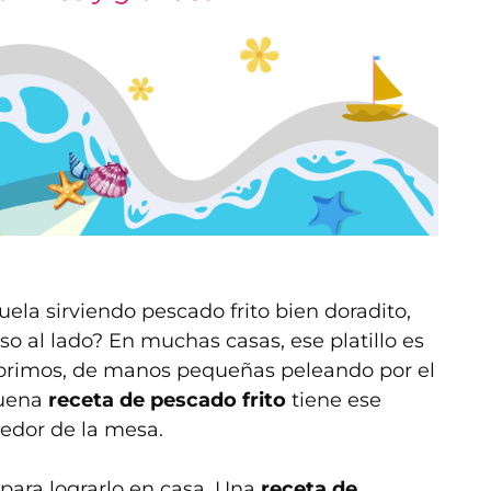
ela sirviendo pescado frito bien doradito,
so al lado? En muchas casas, ese platillo es
s primos, de manos pequeñas peleando por el
buena
receta de pescado frito
tiene ese
dedor de la mesa.
 para lograrlo en casa. Una
receta de