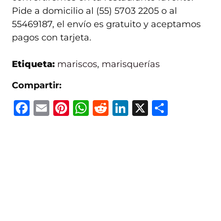
Pide a domicilio al (55) 5703 2205 o al
55469187, el envío es gratuito y aceptamos
pagos con tarjeta.
Etiqueta:
mariscos
,
marisquerías
Compartir:
F
E
Pi
W
R
Li
X
C
a
m
n
h
e
n
o
c
ai
te
at
d
k
m
e
l
re
s
di
e
p
b
st
A
t
dI
ar
o
p
n
ti
o
p
r
k