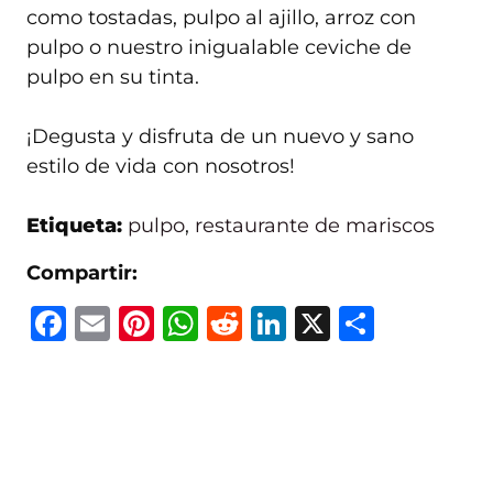
como tostadas, pulpo al ajillo, arroz con
pulpo o nuestro inigualable ceviche de
pulpo en su tinta.
¡Degusta y disfruta de un nuevo y sano
estilo de vida con nosotros!
Etiqueta:
pulpo
,
restaurante de mariscos
Compartir:
F
E
Pi
W
R
Li
X
C
a
m
n
h
e
n
o
c
ai
te
at
d
k
m
e
l
re
s
di
e
p
b
st
A
t
dI
ar