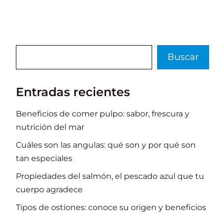
o
p
n
ti
o
p
r
k
Buscar
Buscar
Entradas recientes
Beneficios de comer pulpo: sabor, frescura y
nutrición del mar
Cuáles son las angulas: qué son y por qué son
tan especiales
Propiedades del salmón, el pescado azul que tu
cuerpo agradece
Tipos de ostiones: conoce su origen y beneficios