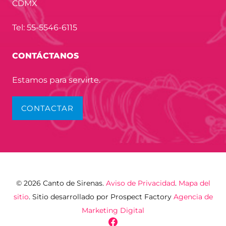
CDMX
Tel: 55-5546-6115
CONTÁCTANOS
Estamos para servirte.
CONTACTAR
© 2026 Canto de Sirenas.
Aviso de Privacidad
.
Mapa del
sitio
. Sitio desarrollado por Prospect Factory
Agencia de
Marketing Digital