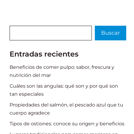
o
p
n
ti
o
p
r
k
Buscar
Buscar
Entradas recientes
Beneficios de comer pulpo: sabor, frescura y
nutrición del mar
Cuáles son las angulas: qué son y por qué son
tan especiales
Propiedades del salmón, el pescado azul que tu
cuerpo agradece
Tipos de ostiones: conoce su origen y beneficios