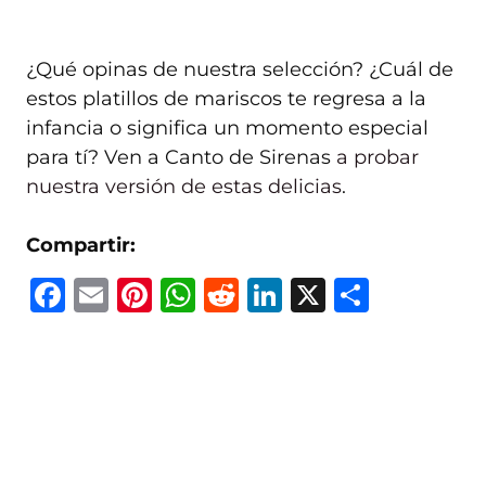
¿Qué opinas de nuestra selección? ¿Cuál de
estos platillos de mariscos te regresa a la
infancia o significa un momento especial
para tí? Ven a Canto de Sirenas
a probar
nuestra versión de estas delicias
.
Compartir:
F
E
Pi
W
R
Li
X
C
a
m
n
h
e
n
o
c
ai
te
at
d
k
m
e
l
re
s
di
e
p
b
st
A
t
dI
ar
o
p
n
ti