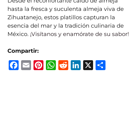
Desde el reconfortante caldo de almeja
hasta la fresca y suculenta almeja viva de
Zihuatanejo, estos platillos capturan la
esencia del mar y la tradición culinaria de
México.
¡Visítanos y enamórate de su sabor!
Compartir:
F
E
Pi
W
R
Li
X
C
a
m
n
h
e
n
o
c
ai
te
at
d
k
m
e
l
re
s
di
e
p
b
st
A
t
dI
ar
o
p
n
ti
o
p
r
k