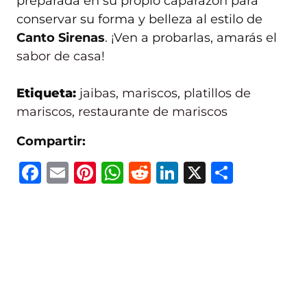
preparada en su propio caparazón para
conservar su forma y belleza al estilo de
Canto Sirenas
. ¡Ven a probarlas, amarás el
sabor de casa
!
Etiqueta:
jaibas
,
mariscos
,
platillos de
mariscos
,
restaurante de mariscos
Compartir:
F
E
Pi
W
R
Li
X
C
a
m
n
h
e
n
o
c
ai
te
at
d
k
m
e
l
re
s
di
e
p
b
st
A
t
dI
ar
o
p
n
ti
o
p
r