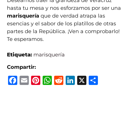
Deseamos traer la grandeza de Veracruz
hasta tu mesa y nos esforzamos por ser una
marisquería
que de verdad atrapa las
esencias y el sabor de los platillos de otras
partes de la República. ¡Ven a comprobarlo!
Te esperamos.
Etiqueta:
marisquería
Compartir:
F
E
Pi
W
R
Li
X
C
a
m
n
h
e
n
o
c
ai
te
at
d
k
m
e
l
re
s
di
e
p
b
st
A
t
dI
ar
o
p
n
ti